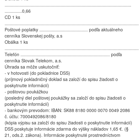
......................................................................................................
..............0,66
CD 1 ks
.........................................................................................................
Poštové poplatky ....................................... podľa aktuálneho
cenníka Slovenskej pošty, a.s
Obálka 1 ks
.........................................................................................................
Telefón ........................................................................ podľa
cenníka Slovak Telekom, a.s.
Úhrada sa môže uskutočniť:
- v hotovosti (do pokladnice DSS)
(príjmový pokladničný doklad sa založí do spisu žiadosti o
poskytnutie informácií)
- poštovou poukážkou
(posledný diel poštovej poukážky sa založí do spisu žiadosti o
poskytnutie informácií)
- bankovým prevodom: IBAN: SK88 8180 0000 0070 0049 2086
č. účtu: 7000492086/8180
(kópia výpisu sa založí do spisu žiadosti o poskytnutie informácií)
DSS poskytuje informácie zdarma do výšky nákladov 1,65 €. (§
21, ods.2. zákona). Informácie poskytnuté prostredníctvom