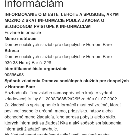
informáciám
INFORMOVANIE O MIESTE, LEHOTE A SPÓSOBE, AKÝM
MOŽNO ZÍSKAŤ INFORMÁCIE PODĹA ZÁKONA O
SLOBODNOM PRÍSTUPE K INFORMÁCIÁM
Povinné informácie
Meno inštitúcie
Domov sociálnych služieb pre dospelých v Hornom Bare
Adresa
Domov sociálnych služieb pre dospelých v Hornom Bare
930 33 Horný Bar č. 226
Identifikačné číslo organizácie
00596493
Spôsob zriadenia Domova sociálnych služieb pre dospelých
v Hornom Bare
Rozhodnutie Trnavského samosprávneho kraja o vydaní
zriaďovacej listiny č.j: 2002/3685/2/OSP zo dňa 01.07.2002
Zo žiadosti o sprístupnenie informácií musí byť zrejmé, ktorej
povinnej osobe je určená, meno, priezvisko, názov alebo
obchodné meno žiadateľa, jeho adresa pobytu alebo sídlo,
ktorých informácií sa žiadosť týka a aký spôsob sprístupnenia
informácií žiadateľ navrhuje.
Ak žiadosť nemá predpísané náležitosti, povinná osoba