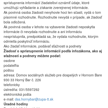
sprístupnenia informácií žiadateľovi oznámiť údaje, ktoré
umožňujú vyhľadanie a získanie zverejnenej informácie.
Ak povinná osoba žiadosti nevyhovie hoci len sčasti, vydá o tom
písomné rozhodnutie. Rozhodnutie nevydá v prípade, ak žiadosť
bola odložená.
Ak povinná osoba v lehote na vybavenie žiadosti neposkytla
informácie či nevydala rozhodnutie a ani informáciu
nesprístupnila, predpokladá sa, že vydala rozhodnutie, ktorým
odmietla poskytnúť informáciu.
Ako žiadať informácie, podávať sťažnosti a podnety
Žiadosť o sprístupnenie informácií podľa infozákona, ako aj
sťažnosti a podnety môžete podať:
osobne
podateľňa
poštou
adresa: Domov sociálnych služieb pre dospelých v Hornom Bare
930 33 Horný Bar č. 226
telefonicky
ústredňa: 031/5597292
elektronická pošta
e-mail:
dss.hornybar@zupa-tt.sk
Úradné hodiny