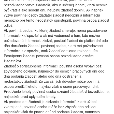
bezodkladne vyzve žiadateľa, aby v určenej lehote, ktorá nesmie
byť kratšia ako sedem dní, neúplnú žiadosť doplnil. Ak napriek
výzve povinnej osoby žiadateľ žiadosť nedoplní a informáciu
nemožno pre tento nedostatok sprístupniť, povinná osoba žiadosť
odloží.
Ak povinná osoba, ku ktorej žiadosť smeruje, nemá požadované
informácie k dispozícii a ak má vedomosť o tom, kde možno
požadovanú informáciu získať, postúpi žiadosť do piatich dní odo
dňa doručenia žiadosti povinnej osobe, ktorá má požadované
informácie k dispozícii, inak žiadosť odmietne rozhodnutím.
Postúpenie žiadosti povinná osoba bezodkladne oznámi
žiadateľovi.
Žiadosť o sprístupnenie informácií povinná osoba vybaví bez
zbytočného odkladu, najneskôr do ôsmich pracovných dní odo
dňa podania žiadosti alebo odo dňa odstránenia
nedostatkov žiadosti. Zo závažných dôvodov môže povinná
osoba predlžiť lehotu, najviac však o osem pracovných dní.
Predlženie lehoty povinná osoba oznámi žiadateľovi bezodkladne,
najneskôr pred uplynutím lehoty.
Ak predmetom žiadosti je získanie informácií, ktoré už boli
zverejnené, povinná osoba môže bez zbytočného odkladu,
najneskôr však do piatich dní od podania žiadosti, namiesto